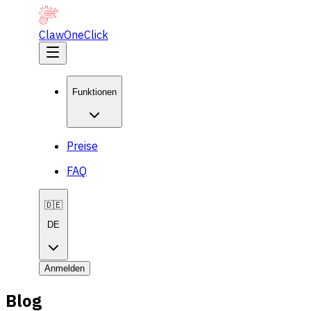
ClawOneClick
Funktionen
Preise
FAQ
🇩🇪
DE
Anmelden
Blog