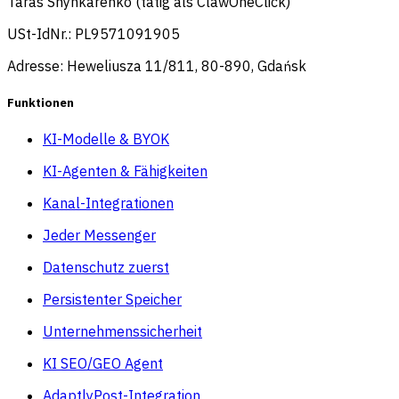
Taras Shynkarenko (tätig als ClawOneClick)
USt-IdNr.: PL9571091905
Adresse: Heweliusza 11/811, 80-890, Gdańsk
Funktionen
KI-Modelle & BYOK
KI-Agenten & Fähigkeiten
Kanal-Integrationen
Jeder Messenger
Datenschutz zuerst
Persistenter Speicher
Unternehmenssicherheit
KI SEO/GEO Agent
AdaptlyPost-Integration