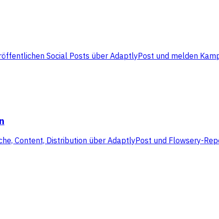
röffentlichen Social Posts über AdaptlyPost und melden Kam
n
he, Content, Distribution über AdaptlyPost und Flowsery-Rep