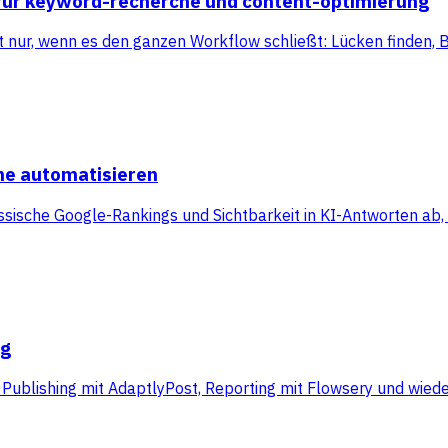
n für keyword-recherche und content-optimierung
nur, wenn es den ganzen Workflow schließt: Lücken finden, Br
he automatisieren
sische Google-Rankings und Sichtbarkeit in KI-Antworten ab, 
ng
l Publishing mit AdaptlyPost, Reporting mit Flowsery und wie