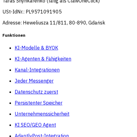
Taras Shynkarenko (tätig als ClawOneClick)
USt-IdNr.: PL9571091905
Adresse: Heweliusza 11/811, 80-890, Gdańsk
Funktionen
KI-Modelle & BYOK
KI-Agenten & Fähigkeiten
Kanal-Integrationen
Jeder Messenger
Datenschutz zuerst
Persistenter Speicher
Unternehmenssicherheit
KI SEO/GEO Agent
AdaptlyPost-Integration