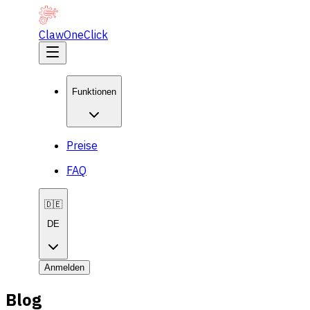
ClawOneClick
Funktionen
Preise
FAQ
🇩🇪
DE
Anmelden
Blog