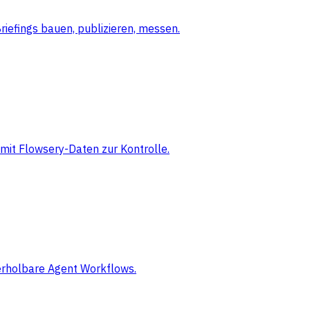
iefings bauen, publizieren, messen.
mit Flowsery-Daten zur Kontrolle.
derholbare Agent Workflows.