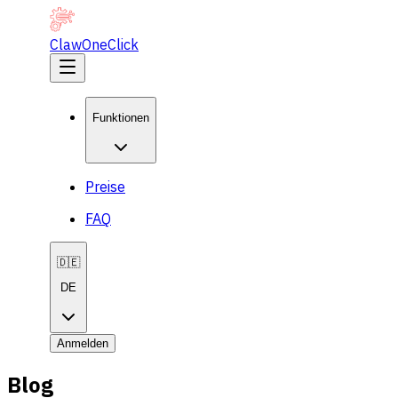
ClawOneClick
Funktionen
Preise
FAQ
🇩🇪
DE
Anmelden
Blog