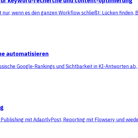
n für keyword-recherche und content-optimierung
nur, wenn es den ganzen Workflow schließt: Lücken finden, Br
he automatisieren
sische Google-Rankings und Sichtbarkeit in KI-Antworten ab, 
ng
l Publishing mit AdaptlyPost, Reporting mit Flowsery und wie