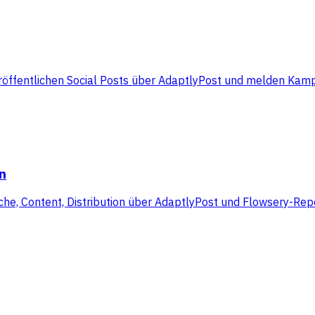
röffentlichen Social Posts über AdaptlyPost und melden Kam
n
he, Content, Distribution über AdaptlyPost und Flowsery-Rep