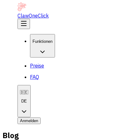
ClawOneClick
Funktionen
Preise
FAQ
🇩🇪
DE
Anmelden
Blog