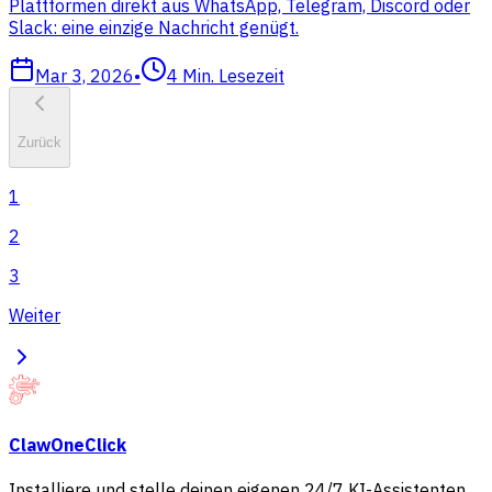
Plattformen direkt aus WhatsApp, Telegram, Discord oder
Slack: eine einzige Nachricht genügt.
Mar 3, 2026
•
4
Min. Lesezeit
Zurück
1
2
3
Weiter
ClawOneClick
Installiere und stelle deinen eigenen 24/7 KI-Assistenten