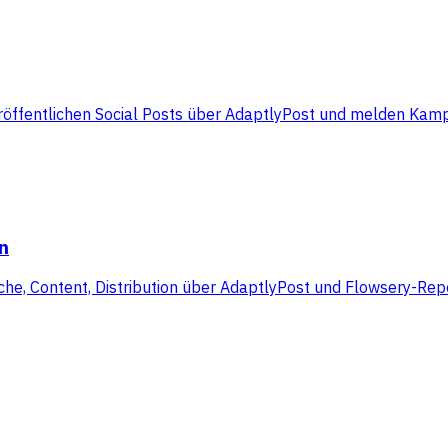
röffentlichen Social Posts über AdaptlyPost und melden Kam
n
he, Content, Distribution über AdaptlyPost und Flowsery-Rep