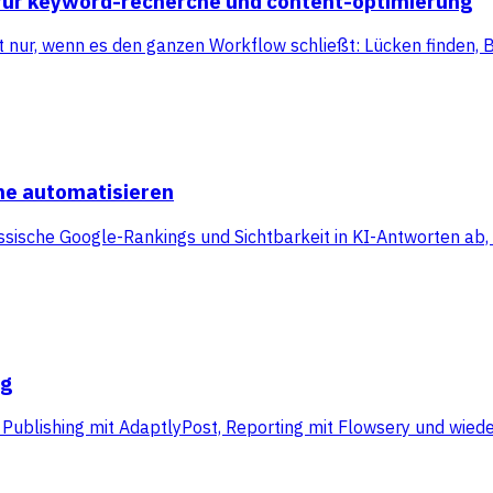
n für keyword-recherche und content-optimierung
nur, wenn es den ganzen Workflow schließt: Lücken finden, Br
he automatisieren
sische Google-Rankings und Sichtbarkeit in KI-Antworten ab, 
ng
l Publishing mit AdaptlyPost, Reporting mit Flowsery und wie