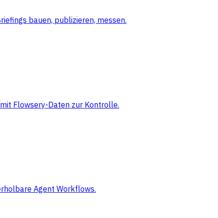
iefings bauen, publizieren, messen.
mit Flowsery-Daten zur Kontrolle.
derholbare Agent Workflows.