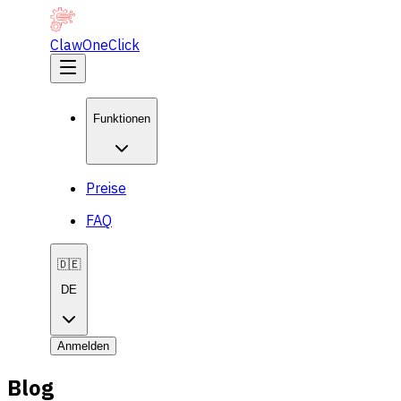
ClawOneClick
Funktionen
Preise
FAQ
🇩🇪
DE
Anmelden
Blog