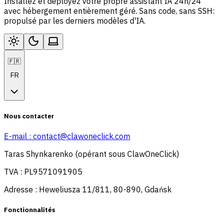
Installez et déployez votre propre assistant IA 24h/24
avec hébergement entièrement géré. Sans code, sans SSH:
propulsé par les derniers modèles d'IA.
🇫🇷
FR
Nous contacter
E-mail :
contact@clawoneclick.com
Taras Shynkarenko (opérant sous ClawOneClick)
TVA : PL9571091905
Adresse : Heweliusza 11/811, 80-890, Gdańsk
Fonctionnalités