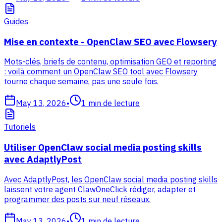
Guides
Mise en contexte - OpenClaw SEO avec Flowsery
Mots-clés, briefs de contenu, optimisation GEO et reporting
: voilà comment un OpenClaw SEO tool avec Flowsery
tourne chaque semaine, pas une seule fois.
May 13, 2026
•
1
min de lecture
Tutoriels
Utiliser OpenClaw social media posting skills
avec AdaptlyPost
Avec AdaptlyPost, les OpenClaw social media posting skills
laissent votre agent ClawOneClick rédiger, adapter et
programmer des posts sur neuf réseaux.
May 13, 2026
•
1
min de lecture