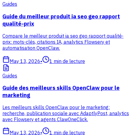
Guides
Guide du meilleur produit ia seo geo rapport
qualité-prix
Compare le meilleur produit ia seo geo rapport qualité-
prix: mots-clés, citations IA, analytics Flowsery et
automatisation OpenClaw.
May 13, 2026
•
1
min de lecture
Guides
Guide des meilleurs skills OpenClaw pour le
marketing
Les meilleurs skills OpenClaw pour le marketing:
recherche, publication sociale avec AdaptlyPost, analytics
avec Flowsery et agents ClawOneClick.
May 13, 2026
•
1
min de lecture