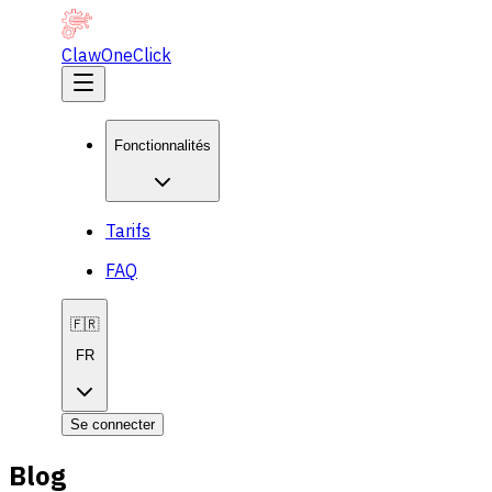
ClawOneClick
Fonctionnalités
Tarifs
FAQ
🇫🇷
FR
Se connecter
Blog