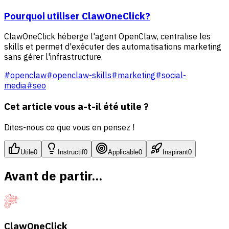
Pourquoi utiliser ClawOneClick?
ClawOneClick héberge l'agent OpenClaw, centralise les
skills et permet d'exécuter des automatisations marketing
sans gérer l'infrastructure.
#
openclaw
#
openclaw-skills
#
marketing
#
social-
media
#
seo
Cet article vous a-t-il été utile ?
Dites-nous ce que vous en pensez !
Utile
0
Instructif
0
Applicable
0
Inspirant
0
Avant de partir...
ClawOneClick