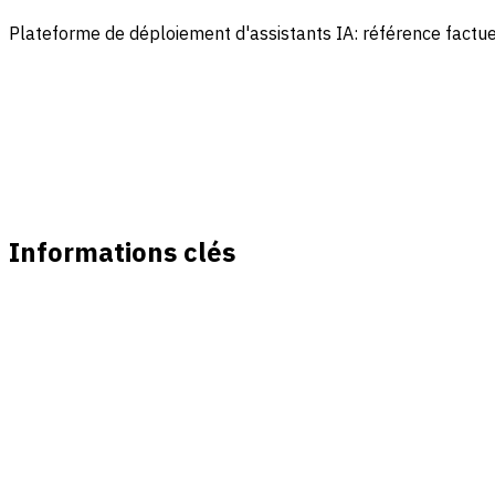
Plateforme de déploiement d'assistants IA: référence factue
Informations clés
Société fondée en
2021 (société holding)
Lancement du produit
Février 2026
Catégorie
Plateforme de déploiement d'assist
Prix
39 $/mois (inclut 15 $ de crédits IA)