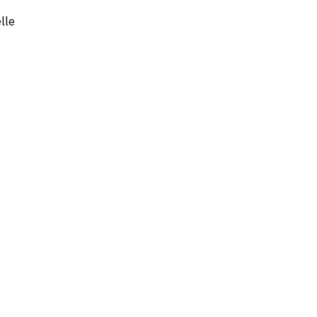
lle
ants IA