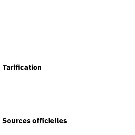
Marketplace ClawHub
Installez des compétences pré-construites depuis le marc
Architecture axée sur la confidentialité
Zéro journalisation des conversations, connexions chiffrées
Tarification
ClawOneClick Forfait
39 $/mois
Accès complet à toutes les fonctionnalités avec 15 $ de crédi
Sources officielles