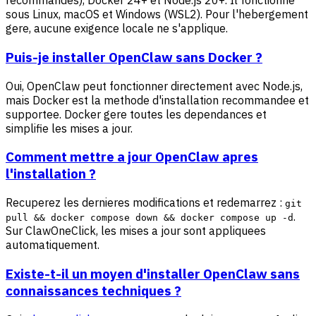
recommandes), Docker 24+ et Node.js 20+. Il fonctionne
sous Linux, macOS et Windows (WSL2). Pour l'hebergement
gere, aucune exigence locale ne s'applique.
Puis-je installer OpenClaw sans Docker ?
Oui, OpenClaw peut fonctionner directement avec Node.js,
mais Docker est la methode d'installation recommandee et
supportee. Docker gere toutes les dependances et
simplifie les mises a jour.
Comment mettre a jour OpenClaw apres
l'installation ?
Recuperez les dernieres modifications et redemarrez :
git
.
pull && docker compose down && docker compose up -d
Sur ClawOneClick, les mises a jour sont appliquees
automatiquement.
Existe-t-il un moyen d'installer OpenClaw sans
connaissances techniques ?