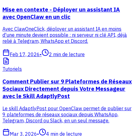
Mise en contexte - Déployer un assistant IA
avec OpenClaw en un clic
Avec ClawOneClick, déployer un assistant IA en moins
d'une minute devient possible : ni serveur ni clé API, déjà
relié à Telegram, WhatsApp et Discord.
Feb 17, 2026
•
2
min de lecture
Tutoriels
Comment Publier sur 9 Plateformes de Réseaux
Sociaux Directement depuis Votre Messageur
avec le Skill AdaptlyPost
Le skill AdaptlyPost pour OpenClaw permet de publier sur
9 plateformes de réseaux sociaux depuis WhatsApp,
Telegram, Discord ou Slack, en un seul message.
Mar 3, 2026
•
4
min de lecture