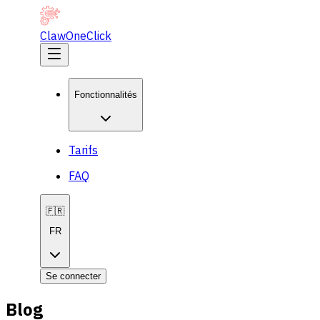
ClawOneClick
Fonctionnalités
Tarifs
FAQ
🇫🇷
FR
Se connecter
Blog