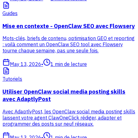
Guides
Mise en contexte - OpenClaw SEO avec Flowsery
Mots-clés, briefs de contenu, optimisation GEO et reporting
: voilà comment un OpenClaw SEO tool avec Flowsery
tourne chaque semaine, pas une seule fois.
May 13, 2026
•
1
min de lecture
Tutoriels
Utiliser OpenClaw social media posting skills
avec AdaptlyPost
Avec AdaptlyPost, les OpenClaw social media posting skills
laissent votre agent ClawOneClick rédiger, adapter et
programmer des posts sur neuf réseaux.
May 13, 2026
•
1
min de lecture