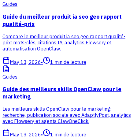
Guides
Guide du meilleur produit ia seo geo rapport
qualité-prix
Compare le meilleur produit ia seo geo rapport qualité-
prix: mots-clés, citations IA, analytics Flowsery et
automatisation OpenClaw.
May 13, 2026
•
1
min de lecture
Guides
Guide des meilleurs skills OpenClaw pour le
marketing
Les meilleurs skills OpenClaw pour le marketing:
recherche, publication sociale avec AdaptlyPost, analytics
avec Flowsery et agents ClawOneClick.
May 13, 2026
•
1
min de lecture