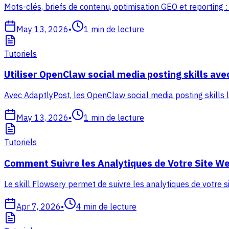
Mots-clés, briefs de contenu, optimisation GEO et reporting
May 13, 2026
•
1
min de lecture
Tutoriels
Utiliser OpenClaw social media posting skills av
Avec AdaptlyPost, les OpenClaw social media posting skills 
May 13, 2026
•
1
min de lecture
Tutoriels
Comment Suivre les Analytiques de Votre Site We
Le skill Flowsery permet de suivre les analytiques de votre s
Apr 7, 2026
•
4
min de lecture