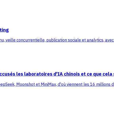
ting
 veille concurrentielle, publication sociale et analytics, avec 
ccusés les laboratoires d'IA chinois et ce que cela 
DeepSeek, Moonshot et MiniMax, d'où viennent les 16 millions 