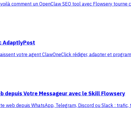
 : voilà comment un OpenClaw SEO tool avec Flowsery tourne c
ec AdaptlyPost
laissent votre agent ClawOneClick rédiger, adapter et progra
b depuis Votre Messageur avec le Skill Flowsery
ite web depuis WhatsApp, Telegram, Discord ou Slack : trafic, tu