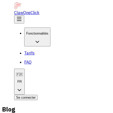
ClawOneClick
Fonctionnalités
Tarifs
FAQ
🇫🇷
FR
Se connecter
Blog