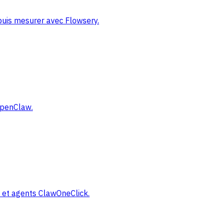
 puis mesurer avec Flowsery.
 OpenClaw.
y et agents ClawOneClick.