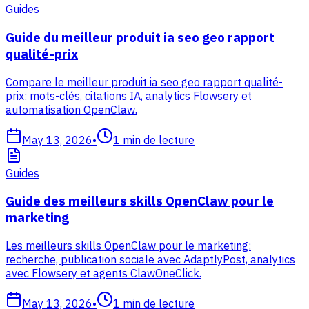
Guides
Guide du meilleur produit ia seo geo rapport
qualité-prix
Compare le meilleur produit ia seo geo rapport qualité-
prix: mots-clés, citations IA, analytics Flowsery et
automatisation OpenClaw.
May 13, 2026
•
1
min de lecture
Guides
Guide des meilleurs skills OpenClaw pour le
marketing
Les meilleurs skills OpenClaw pour le marketing:
recherche, publication sociale avec AdaptlyPost, analytics
avec Flowsery et agents ClawOneClick.
May 13, 2026
•
1
min de lecture