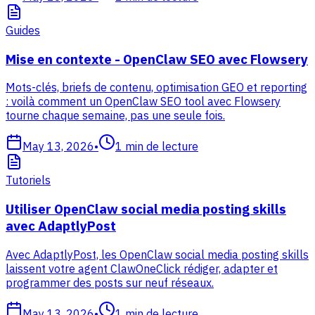
Guides
Mise en contexte - OpenClaw SEO avec Flowsery
Mots-clés, briefs de contenu, optimisation GEO et reporting
: voilà comment un OpenClaw SEO tool avec Flowsery
tourne chaque semaine, pas une seule fois.
May 13, 2026
•
1
min de lecture
Tutoriels
Utiliser OpenClaw social media posting skills
avec AdaptlyPost
Avec AdaptlyPost, les OpenClaw social media posting skills
laissent votre agent ClawOneClick rédiger, adapter et
programmer des posts sur neuf réseaux.
May 13, 2026
•
1
min de lecture