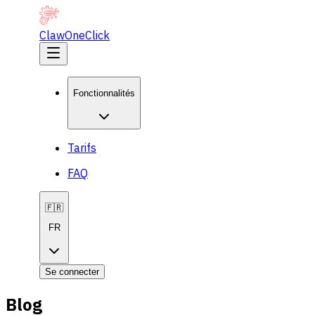
ClawOneClick
Fonctionnalités
Tarifs
FAQ
🇫🇷
FR
Se connecter
Blog