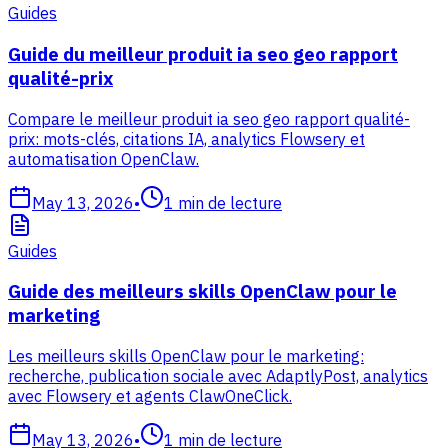
Guides
Guide du meilleur produit ia seo geo rapport
qualité-prix
Compare le meilleur produit ia seo geo rapport qualité-
prix: mots-clés, citations IA, analytics Flowsery et
automatisation OpenClaw.
May 13, 2026
•
1
min de lecture
Guides
Guide des meilleurs skills OpenClaw pour le
marketing
Les meilleurs skills OpenClaw pour le marketing:
recherche, publication sociale avec AdaptlyPost, analytics
avec Flowsery et agents ClawOneClick.
May 13, 2026
•
1
min de lecture