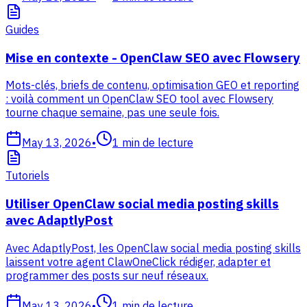
Guides
Mise en contexte - OpenClaw SEO avec Flowsery
Mots-clés, briefs de contenu, optimisation GEO et reporting
: voilà comment un OpenClaw SEO tool avec Flowsery
tourne chaque semaine, pas une seule fois.
May 13, 2026
•
1
min de lecture
Tutoriels
Utiliser OpenClaw social media posting skills
avec AdaptlyPost
Avec AdaptlyPost, les OpenClaw social media posting skills
laissent votre agent ClawOneClick rédiger, adapter et
programmer des posts sur neuf réseaux.
May 13, 2026
•
1
min de lecture