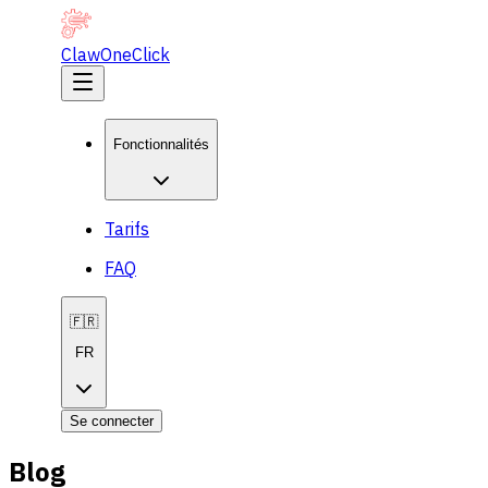
ClawOneClick
Fonctionnalités
Tarifs
FAQ
🇫🇷
FR
Se connecter
Blog