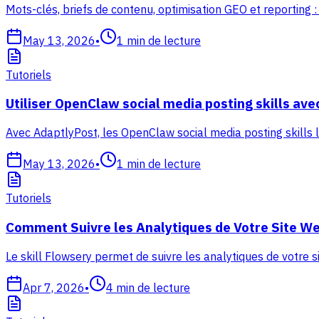
Mots-clés, briefs de contenu, optimisation GEO et reporting
May 13, 2026
•
1
min de lecture
Tutoriels
Utiliser OpenClaw social media posting skills av
Avec AdaptlyPost, les OpenClaw social media posting skills 
May 13, 2026
•
1
min de lecture
Tutoriels
Comment Suivre les Analytiques de Votre Site We
Le skill Flowsery permet de suivre les analytiques de votre s
Apr 7, 2026
•
4
min de lecture