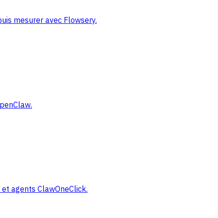
 puis mesurer avec Flowsery.
 OpenClaw.
y et agents ClawOneClick.