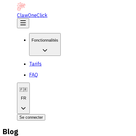
ClawOneClick
Fonctionnalités
Tarifs
FAQ
🇫🇷
FR
Se connecter
Blog