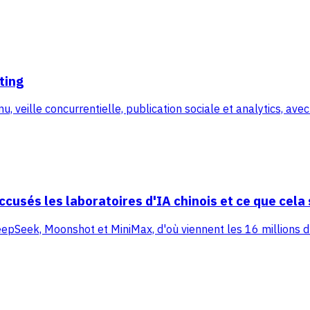
ting
 veille concurrentielle, publication sociale et analytics, avec 
ccusés les laboratoires d'IA chinois et ce que cela 
DeepSeek, Moonshot et MiniMax, d'où viennent les 16 millions 