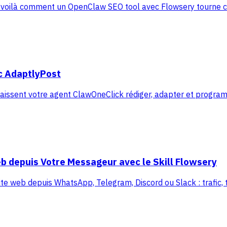
 : voilà comment un OpenClaw SEO tool avec Flowsery tourne c
ec AdaptlyPost
laissent votre agent ClawOneClick rédiger, adapter et progra
b depuis Votre Messageur avec le Skill Flowsery
ite web depuis WhatsApp, Telegram, Discord ou Slack : trafic, tu