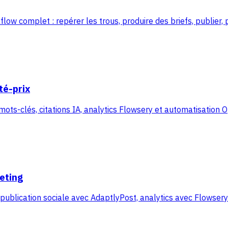
flow complet : repérer les trous, produire des briefs, publier,
té-prix
 mots-clés, citations IA, analytics Flowsery et automatisation
eting
 publication sociale avec AdaptlyPost, analytics avec Flowser