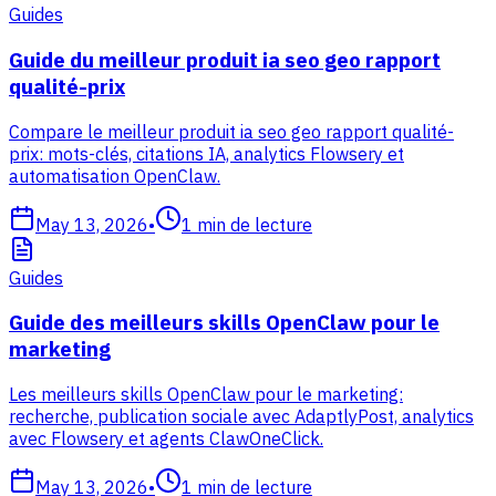
Guides
Guide du meilleur produit ia seo geo rapport
qualité-prix
Compare le meilleur produit ia seo geo rapport qualité-
prix: mots-clés, citations IA, analytics Flowsery et
automatisation OpenClaw.
May 13, 2026
•
1
min de lecture
Guides
Guide des meilleurs skills OpenClaw pour le
marketing
Les meilleurs skills OpenClaw pour le marketing:
recherche, publication sociale avec AdaptlyPost, analytics
avec Flowsery et agents ClawOneClick.
May 13, 2026
•
1
min de lecture