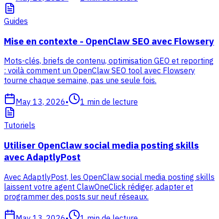
Guides
Mise en contexte - OpenClaw SEO avec Flowsery
Mots-clés, briefs de contenu, optimisation GEO et reporting
: voilà comment un OpenClaw SEO tool avec Flowsery
tourne chaque semaine, pas une seule fois.
May 13, 2026
•
1
min de lecture
Tutoriels
Utiliser OpenClaw social media posting skills
avec AdaptlyPost
Avec AdaptlyPost, les OpenClaw social media posting skills
laissent votre agent ClawOneClick rédiger, adapter et
programmer des posts sur neuf réseaux.
May 13, 2026
•
1
min de lecture