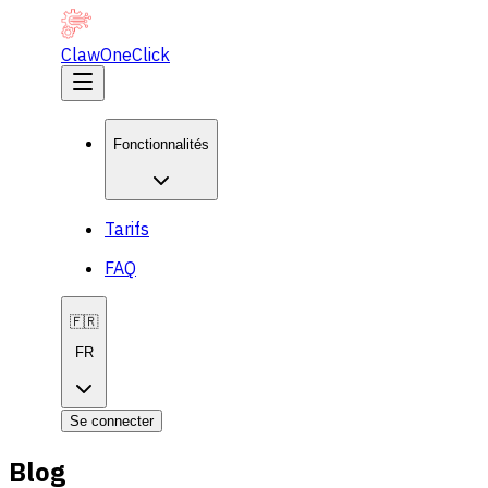
ClawOneClick
Fonctionnalités
Tarifs
FAQ
🇫🇷
FR
Se connecter
Blog