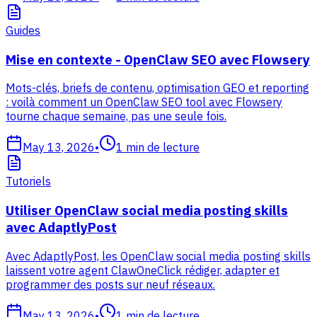
Guides
Mise en contexte - OpenClaw SEO avec Flowsery
Mots-clés, briefs de contenu, optimisation GEO et reporting
: voilà comment un OpenClaw SEO tool avec Flowsery
tourne chaque semaine, pas une seule fois.
May 13, 2026
•
1
min de lecture
Tutoriels
Utiliser OpenClaw social media posting skills
avec AdaptlyPost
Avec AdaptlyPost, les OpenClaw social media posting skills
laissent votre agent ClawOneClick rédiger, adapter et
programmer des posts sur neuf réseaux.
May 13, 2026
•
1
min de lecture