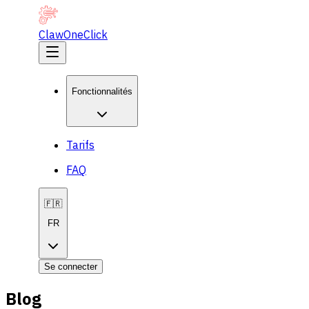
ClawOneClick
Fonctionnalités
Tarifs
FAQ
🇫🇷
FR
Se connecter
Blog