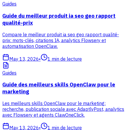
Guides
Guide du meilleur produit ia seo geo rapport
qualité-prix
Compare le meilleur produit ia seo geo rapport qualité-
prix: mots-clés, citations IA, analytics Flowsery et
automatisation OpenClaw.
May 13, 2026
•
1
min de lecture
Guides
Guide des meilleurs skills OpenClaw pour le
marketing
Les meilleurs skills OpenClaw pour le marketing:
recherche, publication sociale avec AdaptlyPost, analytics
avec Flowsery et agents ClawOneClick.
May 13, 2026
•
1
min de lecture