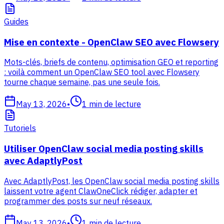
Guides
Mise en contexte - OpenClaw SEO avec Flowsery
Mots-clés, briefs de contenu, optimisation GEO et reporting
: voilà comment un OpenClaw SEO tool avec Flowsery
tourne chaque semaine, pas une seule fois.
May 13, 2026
•
1
min de lecture
Tutoriels
Utiliser OpenClaw social media posting skills
avec AdaptlyPost
Avec AdaptlyPost, les OpenClaw social media posting skills
laissent votre agent ClawOneClick rédiger, adapter et
programmer des posts sur neuf réseaux.
May 13, 2026
•
1
min de lecture