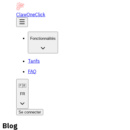
ClawOneClick
Fonctionnalités
Tarifs
FAQ
🇫🇷
FR
Se connecter
Blog