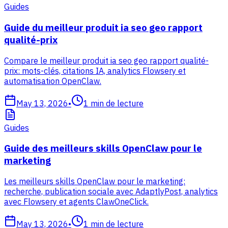
Guides
Guide du meilleur produit ia seo geo rapport
qualité-prix
Compare le meilleur produit ia seo geo rapport qualité-
prix: mots-clés, citations IA, analytics Flowsery et
automatisation OpenClaw.
May 13, 2026
•
1
min de lecture
Guides
Guide des meilleurs skills OpenClaw pour le
marketing
Les meilleurs skills OpenClaw pour le marketing:
recherche, publication sociale avec AdaptlyPost, analytics
avec Flowsery et agents ClawOneClick.
May 13, 2026
•
1
min de lecture