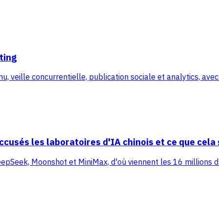
ting
 veille concurrentielle, publication sociale et analytics, avec 
ccusés les laboratoires d'IA chinois et ce que cela 
DeepSeek, Moonshot et MiniMax, d'où viennent les 16 millions 