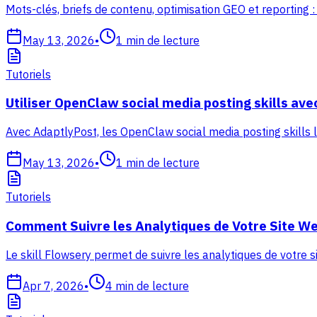
Mots-clés, briefs de contenu, optimisation GEO et reporting
May 13, 2026
•
1
min de lecture
Tutoriels
Utiliser OpenClaw social media posting skills av
Avec AdaptlyPost, les OpenClaw social media posting skills 
May 13, 2026
•
1
min de lecture
Tutoriels
Comment Suivre les Analytiques de Votre Site We
Le skill Flowsery permet de suivre les analytiques de votre s
Apr 7, 2026
•
4
min de lecture