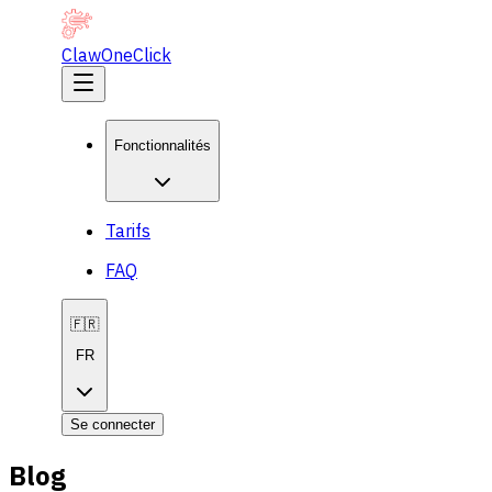
ClawOneClick
Fonctionnalités
Tarifs
FAQ
🇫🇷
FR
Se connecter
Blog