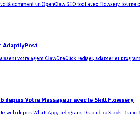
 : voilà comment un OpenClaw SEO tool avec Flowsery tourne c
ec AdaptlyPost
laissent votre agent ClawOneClick rédiger, adapter et progra
b depuis Votre Messageur avec le Skill Flowsery
ite web depuis WhatsApp, Telegram, Discord ou Slack : trafic, tu