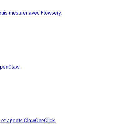
 puis mesurer avec Flowsery.
 OpenClaw.
y et agents ClawOneClick.