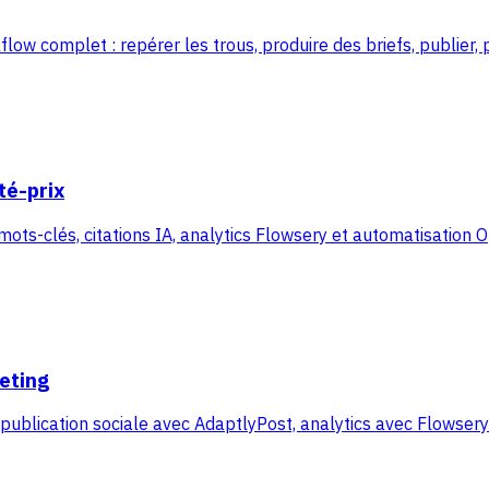
flow complet : repérer les trous, produire des briefs, publier,
té-prix
 mots-clés, citations IA, analytics Flowsery et automatisation
eting
 publication sociale avec AdaptlyPost, analytics avec Flowser