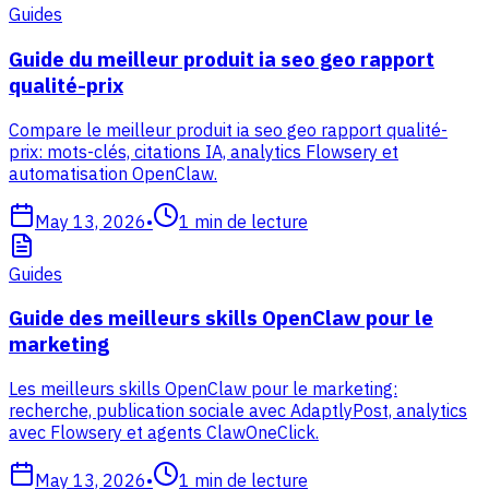
Guides
Guide du meilleur produit ia seo geo rapport
qualité-prix
Compare le meilleur produit ia seo geo rapport qualité-
prix: mots-clés, citations IA, analytics Flowsery et
automatisation OpenClaw.
May 13, 2026
•
1
min de lecture
Guides
Guide des meilleurs skills OpenClaw pour le
marketing
Les meilleurs skills OpenClaw pour le marketing:
recherche, publication sociale avec AdaptlyPost, analytics
avec Flowsery et agents ClawOneClick.
May 13, 2026
•
1
min de lecture