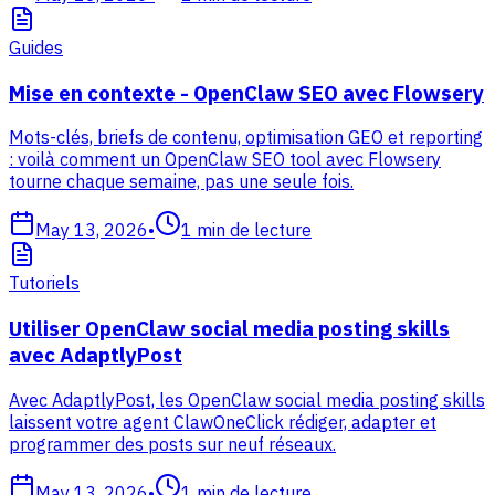
Guides
Mise en contexte - OpenClaw SEO avec Flowsery
Mots-clés, briefs de contenu, optimisation GEO et reporting
: voilà comment un OpenClaw SEO tool avec Flowsery
tourne chaque semaine, pas une seule fois.
May 13, 2026
•
1
min de lecture
Tutoriels
Utiliser OpenClaw social media posting skills
avec AdaptlyPost
Avec AdaptlyPost, les OpenClaw social media posting skills
laissent votre agent ClawOneClick rédiger, adapter et
programmer des posts sur neuf réseaux.
May 13, 2026
•
1
min de lecture