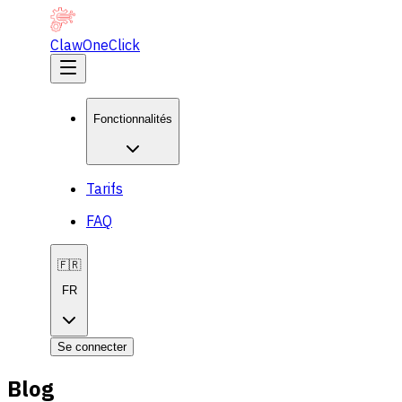
ClawOneClick
Fonctionnalités
Tarifs
FAQ
🇫🇷
FR
Se connecter
Blog