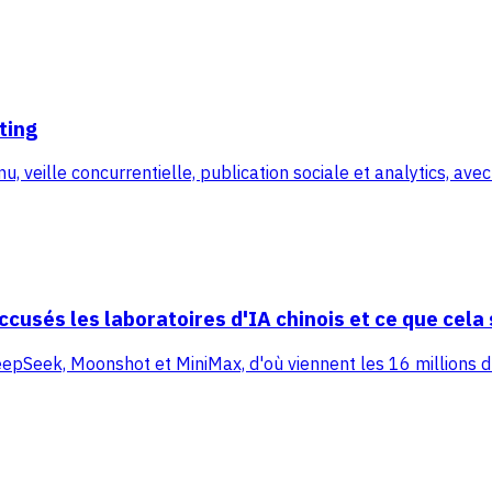
ting
 veille concurrentielle, publication sociale et analytics, avec 
ccusés les laboratoires d'IA chinois et ce que cela 
DeepSeek, Moonshot et MiniMax, d'où viennent les 16 millions 