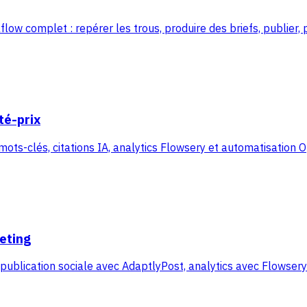
flow complet : repérer les trous, produire des briefs, publier,
té-prix
 mots-clés, citations IA, analytics Flowsery et automatisation
eting
 publication sociale avec AdaptlyPost, analytics avec Flowser