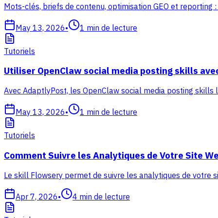
Mots-clés, briefs de contenu, optimisation GEO et reporting
May 13, 2026
•
1
min de lecture
Tutoriels
Utiliser OpenClaw social media posting skills av
Avec AdaptlyPost, les OpenClaw social media posting skills 
May 13, 2026
•
1
min de lecture
Tutoriels
Comment Suivre les Analytiques de Votre Site We
Le skill Flowsery permet de suivre les analytiques de votre s
Apr 7, 2026
•
4
min de lecture