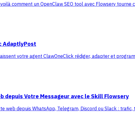
 : voilà comment un OpenClaw SEO tool avec Flowsery tourne c
ec AdaptlyPost
laissent votre agent ClawOneClick rédiger, adapter et progra
b depuis Votre Messageur avec le Skill Flowsery
ite web depuis WhatsApp, Telegram, Discord ou Slack : trafic, tu