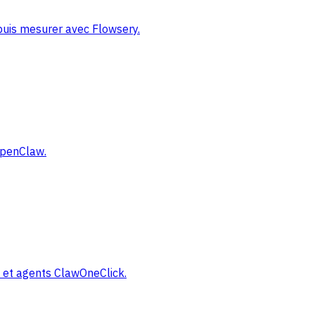
 puis mesurer avec Flowsery.
 OpenClaw.
y et agents ClawOneClick.