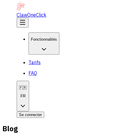
ClawOneClick
Fonctionnalités
Tarifs
FAQ
🇫🇷
FR
Se connecter
Blog